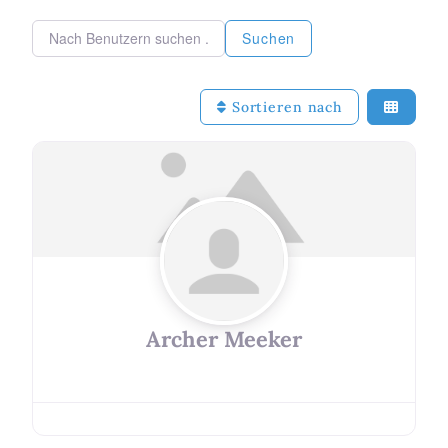
Nach Benutzern suchen ...
Nach Benutzern suchen ...
Suchen
Sortieren nach
Archer Meeker