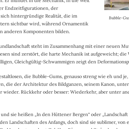
. Er mündet in die Mechanik, in die Welt
r Endzeitfigurationen, der
ich hintergründige Realität, die im
Bubble-Gu
tern sichtbar wird, während Ornamentik
den anderen Komponenten bilden.
rundlandschaft steht im Zusammenhang mit einer neuen Mut
n sind zerstört, die harte Mechanik ist aufgeweicht; di
lligen, Gleichgültig-Schwammigen zeigt den Deformations
staltlosen, die Bubble-Gums, genauso streng wie eh und je,
 die der Architektur des Bildganzen, seinem Kanon, unter
mer wieder. Rückkehr oder besser: Wiederkehr, aber unter a
, und sie heißen „In den Hüttener Bergen“ oder „Landschaft
e den Landschaften des Anfangs, doch sind sie sublimer, von