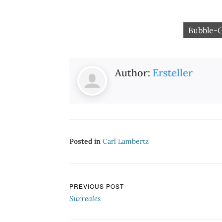
bble-Gum-Ballett, 1982/83
Bubble-
Author:
Ersteller
Posted in
Carl Lambertz
Beitragsnavigation
PREVIOUS POST
Surreales