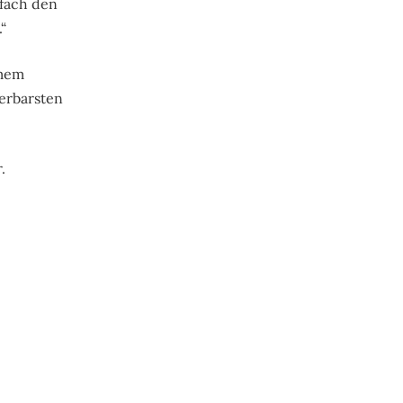
nfach den
“
imem
erbarsten
.