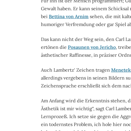
Für ihn ist der Mensch programmiert; Gu
Gewalt haben. Er kann seinem Schicksal 
bei
Bettina von Arnim
sehen, die mit kalt
humoriger Verfremdung oder gar Spiel ab
Das kann nicht der Weg sein, den Carl L
ertönen die
Posaunen von Jericho
, trei
ästhetischer Raffinesse, in präziser Ord
Auch Lambertz‘ Zeichen tragen
Menetek
allerdings vergebens in seinen Bildern su
Zeichensprache erschließt sich dem nac
Am Anfang wird die Erkenntnis stehen, d
Ästhetik ist mir wichtig“, sagt Carl Lamb
Lernprozeß. Ich setze sie gegen die Aggr
ein todernstes Problem, ich hole hier no