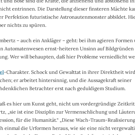
t und Böse sind die Kräfte, die anziehend und abstoßend ih
nicht entrinnen. Die Darstellung dieser finsteren Mächte 
er Perfektion futuristische Astronautenmonster abbildet. Hie
er nichts zu spüren.
ambertz – auch ein Ankläger – geht: bei ihm agieren Formen
ben Automatenwesen ernst-heiteren Unsinn auf Bildgründen
nung. Wer will behaupten, daß hier Probleme verniedlicht w
el
-Charakter. Schock und Gewalttat in ihrer Direktheit wir
chen; er arbeitet hintersinnig, und die Aussagekraft seiner
hdenklichen Betrachter erst nach geduldigem Studium.
aß es hier um Kunst geht, nicht um vordergründige Zeitkriti
ertz, „sie ist eine Disziplin zur Vermenschlichung und Läuter
ession, für die Humanität.“ „Diese Wach-Traum-Realisierung
ch einmal die Urformen heraus, wie sie eine nicht vergewalt