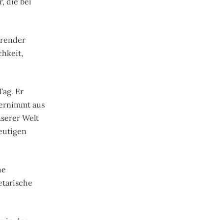
, die bei
hrender
chkeit,
ag. Er
bernimmt aus
nserer Welt
eutigen
he
etarische