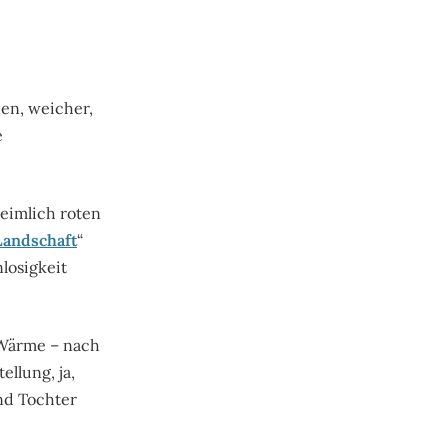
en, weicher,
e
eimlich roten
Landschaft
“
losigkeit
 Wärme – nach
llung, ja,
nd Tochter