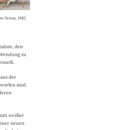
m-Venus, 1982
ation, den
e Wendung zu
prozeß.
 aus der
worfen sind.
nderen
 mit weißer
 einer neuen