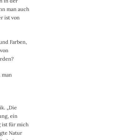
n in der
kann man auch
r ist von
 und Farben,
 von
erden?
d man
k. „Die
ung, ein
 ist für mich
igte Natur