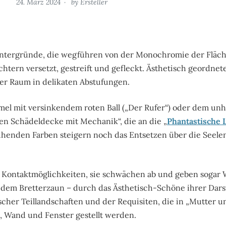
24. März 2024
by
Ersteller
hintergründe, die wegführen von der Monochromie der Fläch
chtern versetzt, gestreift und gefleckt. Ästhetisch geordnet
hier Raum in delikaten Abstufungen.
mel mit versinkendem roten Ball („Der Rufer“) oder dem unh
n Schädeldecke mit Mechanik“, die an die „
Phantastische 
ühenden Farben steigern noch das Entsetzen über die Seelen
 Kontaktmöglichkeiten, sie schwächen ab und geben sogar
 dem Bretterzaun – durch das Ästhetisch-Schöne ihrer Darste
cher Teillandschaften und der Requisiten, die in „Mutter u
h, Wand und Fenster gestellt werden.