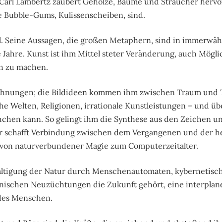
Carl Lambertz zaubert Gehölze, Bäume und Sträucher hervor
Bubble-Gums, Kulissenscheiben, sind.
til. Seine Aussagen, die großen Metaphern, sind in immerwä
ahre. Kunst ist ihm Mittel steter Veränderung, auch Mögli
h zu machen.
 Ahnungen; die Bildideen kommen ihm zwischen Traum und T
che Welten, Religionen, irrationale Kunstleistungen – und ü
auchen kann. So gelingt ihm die Synthese aus den Zeichen u
r schafft Verbindung zwischen dem Vergangenen und der h
ke von naturverbundener Magie zum Computerzeitalter.
altigung der Natur durch Menschenautomaten, kybernetisc
ischen Neuzüchtungen die Zukunft gehört, eine interplan
 des Menschen.