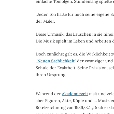
einfache Tonfolgen. Stundenlang spielte er
„Jeder Ton hatte für mich seine eigene S
der Maler.
Diese Urmusik, das Lauschen in sie hinein
Die Musik spielt im Leben und Arbeiten d
Doch zunächst galt es, die Wirklichkeit 
„
Neuen Sachlichkeit
“ der zwanziger und
Schule der Exaktheit. Seine Präzision, s
ihren Ursprung.
Während der
Akademiezeit
malt und zeic
aber Figuren, Akte, Köpfe und … Musiziere
Rötelzeichnung von 1936/37. „Doch erklan