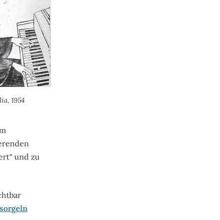
ia, 1954
im
ierenden
ert“ und zu
chtbar
sorgeln