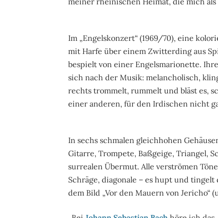
meiner rheinischen Heimat, die mich als
Im „Engelskonzert“ (1969/70), eine kolor
mit Harfe über einem Zwitterding aus Sp
bespielt von einer Engelsmarionette. Ihr
sich nach der Musik: melancholisch, klin
rechts trommelt, rummelt und bläst es, sc
einer anderen, für den Irdischen nicht g
In sechs schmalen gleichhohen Gehäusen
Gitarre, Trompete, Baßgeige, Triangel, S
surrealen Übermut. Alle verströmen Töne
Schräge, diagonale – es hupt und tingelt
dem Bild „Vor den Mauern von Jericho“ (u
„Bei
Johann Sebastian Bach
höre ich das,