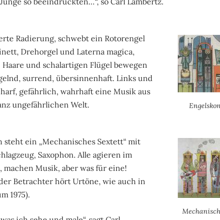
 Junge so beeindruckten…“, so Carl Lambertz.
ierte Radierung, schwebt ein Rotorengel
inett, Drehorgel und Laterna magica,
e Haare und schalartigen Flügel bewegen
gelnd, surrend, übersinnenhaft. Links und
harf, gefährlich, wahrhaft eine Musik aus
anz ungefährlichen Welt.
Engelskon
 steht ein „Mechanisches Sextett“ mit
chlagzeug, Saxophon. Alle agieren im
, machen Musik, aber was für eine!
 der Betrachter hört Urtöne, wie auch in
m 1975).
Mechanische
 was ich sehe und male“, sagt Carl