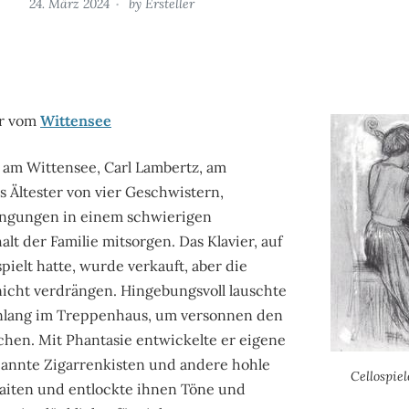
24. März 2024
by
Ersteller
er vom
Wittensee
 am Wittensee, Carl Lambertz, am
ls Ältester von vier Geschwistern,
ngungen in einem schwierigen
lt der Familie mitsorgen. Das Klavier, auf
ielt hatte, wurde verkauft, aber die
nicht verdrängen. Hingebungsvoll lauschte
denlang im Treppenhaus, um versonnen den
hen. Mit Phantasie entwickelte er eigene
annte Zigarrenkisten und andere hohle
Cellospiel
saiten und entlockte ihnen Töne und