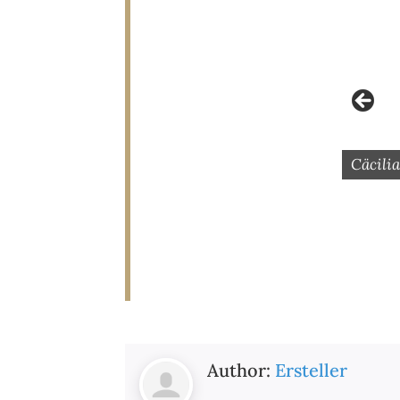
Cellospielerin, 1936/37
Cäcilia
Author:
Ersteller