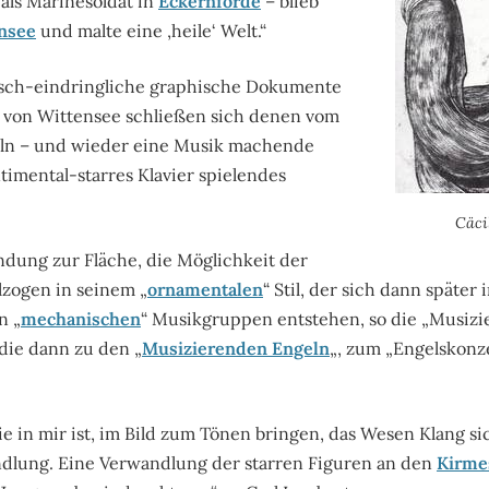
als Marinesoldat in
Eckernförde
– blieb
nsee
und malte eine ‚heile‘ Welt.“
tisch-eindringliche graphische Dokumente
 von Wittensee schließen sich denen vom
feln – und wieder eine Musik machende
timental-starres Klavier spielendes
Cäcil
ndung zur Fläche, die Möglichkeit der
lzogen in seinem „
ornamentalen
“ Stil, der sich dann später 
n „
mechanischen
“ Musikgruppen entstehen, so die „Musiz
 die dann zu den „
Musizierenden Engeln
„, zum „Engelskonz
ie in mir ist, im Bild zum Tönen bringen, das Wesen Klang si
ndlung. Eine Verwandlung der starren Figuren an den
Kirme