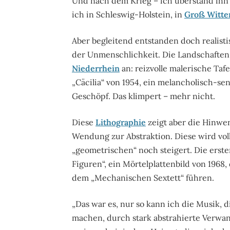
Und nach dem Krieg – ich überstand ihn 
ich in Schleswig-Holstein, in
Groß Witte
Aber begleitend entstanden doch realis
der Unmenschlichkeit. Die Landschaften
Niederrhein
an: reizvolle malerische Ta
„Cäcilia“ von 1954, ein melancholisch-sen
Geschöpf. Das klimpert – mehr nicht.
Diese
Lithographie
zeigt aber die Hinwe
Wendung zur Abstraktion. Diese wird vol
„geometrischen“ noch steigert. Die erste
Figuren“, ein Mörtelplattenbild von 1968,
dem „Mechanischen Sextett“ führen.
„Das war es, nur so kann ich die Musik, d
machen, durch stark abstrahierte Verwa